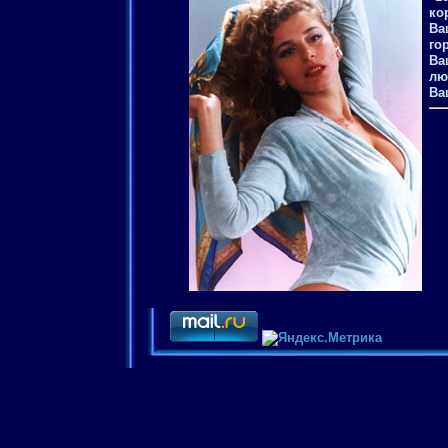
ко
Ва
го
Ва
лю
Ва