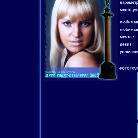
параметр
место уч
любимая 
любимый
мечта :
девиз :
увлечени
ФОТОГРАФ