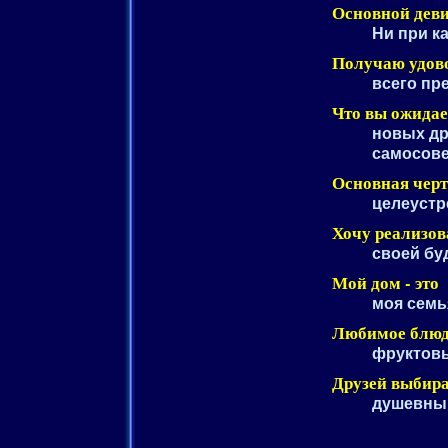
Основной деви
Ни при к
Получаю удово
всего пр
Что вы ожидае
новых др
самосове
Основная черт
целеустр
Хочу реализов
своей бу
Мой дом - это
моя семь
Любимое блю
фруктовы
Друзей выбир
душевны