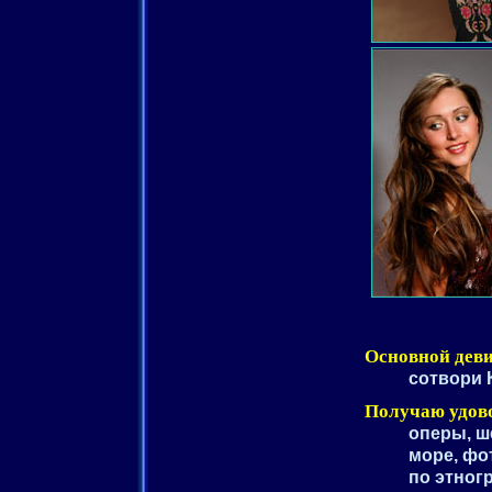
Основной деви
сотвори 
Получаю удово
оперы, ш
море, фо
по этног