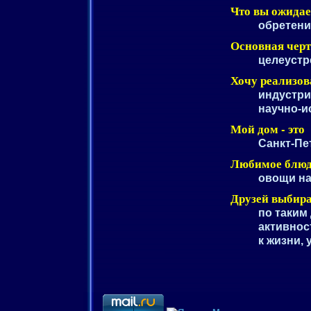
Что вы ожидае
обретени
Основная черт
целеустр
Хочу реализов
индустри
научно-и
Мой дом - это
Санкт-Пе
Любимое блю
овощи на
Друзей выбир
по таким
активнос
к жизни,