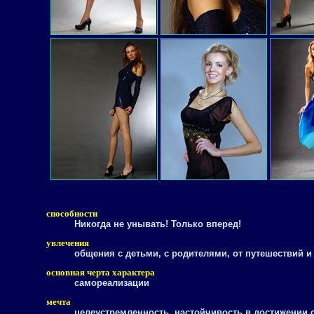
способности
Никогда не унывать! Только вперед!
увлечения
общения с детьми, с родителями, от путешествий и
основная черта характера
самореализации
мечта
целеустремленность, настойчивость в достижении 