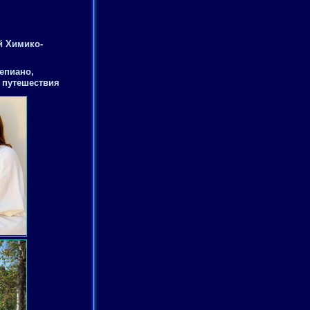
й Химико-
епиано,
, путешествия