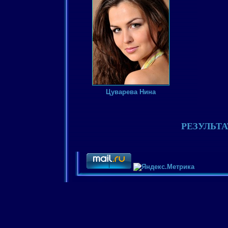
Цуварева Нина
РЕЗУЛЬТ