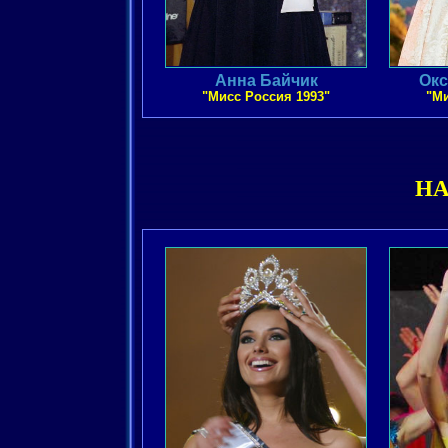
Анна Байчик
Окс
"Мисс Россия 1993"
"Ми
Н